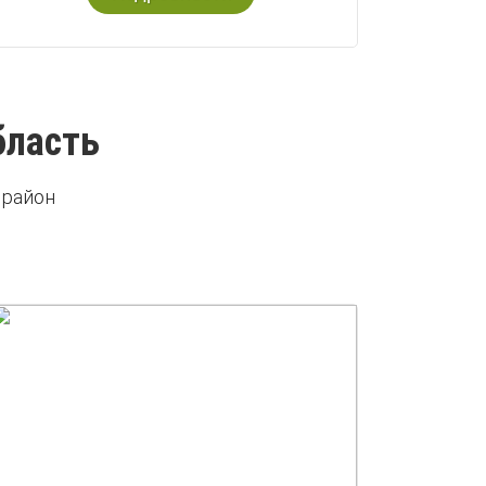
бласть
 район