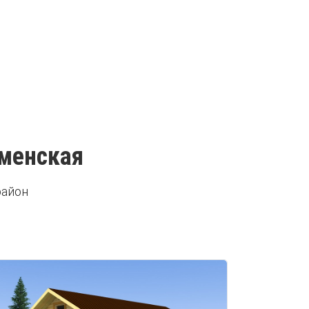
аменская
район