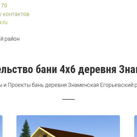
 79
у контактов
.ru
й район
льство бани 4х6 деревня Зн
 и Проекты бань деревня Знаменская Егорьевский 