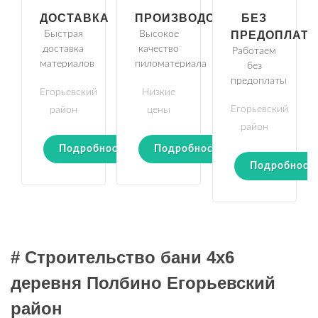
ДОСТАВКА
ПРОИЗВОДСТВО
БЕЗ
Быстрая
Высокое
ПРЕДОПЛАТ
доставка
качество
Работаем
материалов
пиломатериала
без
предоплаты
Егорьевский
Низкие
Егорьевский
район
цены
район
Подробности
Подробности
Подробност
# Строительство бани 4х6
деревня Полбино Егорьевский
район