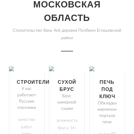
МОСКОВСКАЯ
ОБЛАСТЬ
Строительство бань 4х6 деревня Полбино Егорьевский
район
СТРОИТЕЛИ
СУХОЙ
ПЕЧЬ
У нас
БРУС
ПОД
работают
Брус
КЛЮЧ
Русские
камерной
Обкладка
плотники
сушки
кирпичом
портала
качество
влажность
печи
работ
бруса 16-