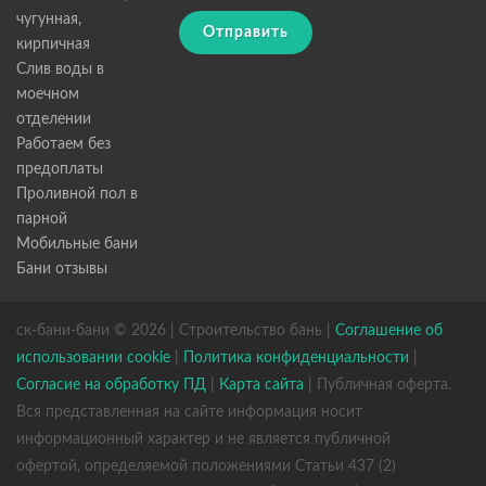
чугунная,
Отправить
кирпичная
Слив воды в
моечном
отделении
Работаем без
предоплаты
Проливной пол в
парной
Мобильные бани
Бани отзывы
ск-бани-бани © 2026 | Строительство бань |
Соглашение об
использовании cookie
|
Политика конфиденциальности
|
Согласие на обработку ПД
|
Карта сайта
| Публичная оферта.
Вся представленная на сайте информация носит
информационный характер и не является публичной
офертой, определяемой положениями Статьи 437 (2)