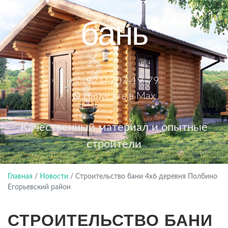
бань
+7 (921) 707-19-79
Написать в Max
Качественный материал и опытные
строители
Главная
/
Новости
/
Строительство бани 4х6 деревня Полбино
Егорьевский район
СТРОИТЕЛЬСТВО БАНИ