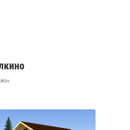
Елкино
айон