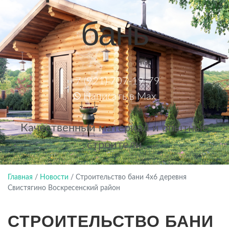
бань
+7 (921) 707-19-79
Написать в Max
Качественный материал и опытные
строители
Главная
/
Новости
/
Строительство бани 4х6 деревня
Свистягино Воскресенский район
СТРОИТЕЛЬСТВО БАНИ