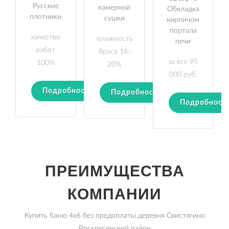
Русские
камерной
Обкладка
плотники
сушки
кирпичом
портала
качество
влажность
печи
работ
бруса 16-
за все 95
100%
20%
000 руб.
Подробности
Подробности
Подробност
ПРЕИМУЩЕСТВА
КОМПАНИИ
Купить баню 4х6 без предоплаты деревня Свистягино
Воскресенский район