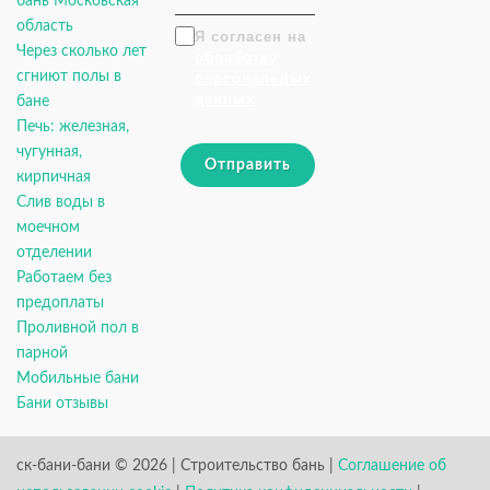
бань Московская
область
Я согласен на
Через сколько лет
обработку
сгниют полы в
персональных
данных
бане
Печь: железная,
чугунная,
Отправить
кирпичная
Слив воды в
моечном
отделении
Работаем без
предоплаты
Проливной пол в
парной
Мобильные бани
Бани отзывы
ск-бани-бани © 2026 | Строительство бань |
Соглашение об