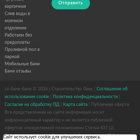
Отправить
кирпичная
Слив воды в
моечном
отделении
Работаем без
предоплаты
Проливной пол в
парной
Мобильные бани
Бани отзывы
ск-бани-бани © 2026 | Строительство бань |
Соглашение об
использовании cookie
|
Политика конфиденциальности
|
Согласие на обработку ПД
|
Карта сайта
| Публичная оферта.
Вся представленная на сайте информация носит
информационный характер и не является публичной
офертой, определяемой положениями Статьи 437 (2)
Гражданского кодекса Российской Федерации. | ИП Зайцев
Сайт использует cookie для улучшения сервиса.