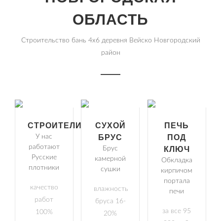
ОБЛАСТЬ
Строительство бань 4х6 деревня Вейско Новгородский
район
СТРОИТЕЛИ
СУХОЙ
ПЕЧЬ
У нас
БРУС
ПОД
работают
Брус
КЛЮЧ
Русские
камерной
Обкладка
плотники
сушки
кирпичом
портала
качество
влажность
печи
работ
бруса 16-
за все 95
100%
20%