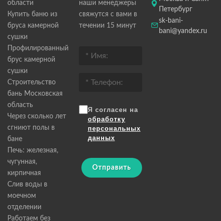
области
наши менеджеры
Петербург
Купить баню из
свяжутся с вами в
sk-bani-
бруса камерной
течении 15 минут
bani@yandex.ru
сушки
Профилированный
брус камерной
сушки
Строительство
бань Московская
область
Я согласен на
Через сколько лет
обработку
сгниют полы в
персональных
данных
бане
Печь: железная,
чугунная,
Отправить
кирпичная
Слив воды в
моечном
отделении
Работаем без