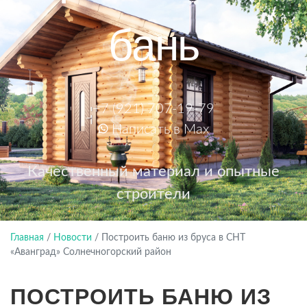
бань
+7 (921) 707-19-79
Написать в Max
Качественный материал и опытные
строители
Главная
/
Новости
/
Построить баню из бруса в СНТ
«Аванград» Солнечногорский район
ПОСТРОИТЬ БАНЮ ИЗ